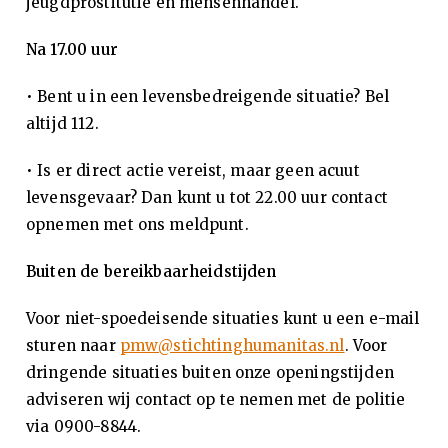
jeugdprostitutie en mensenhandel.
k
Na 17.00 uur
en
• Bent u in een levensbedreigende situatie? Bel
M
altijd 112.
en
• Is er direct actie vereist, maar geen acuut
levensgevaar? Dan kunt u tot 22.00 uur contact
se
opnemen met ons meldpunt.
n
Buiten de bereikbaarheidstijden
Voor niet-spoedeisende situaties kunt u een e-mail
ha
sturen naar
pmw@stichtinghumanitas.nl
. Voor
nd
dringende situaties buiten onze openingstijden
adviseren wij contact op te nemen met de politie
el
via 0900-8844.