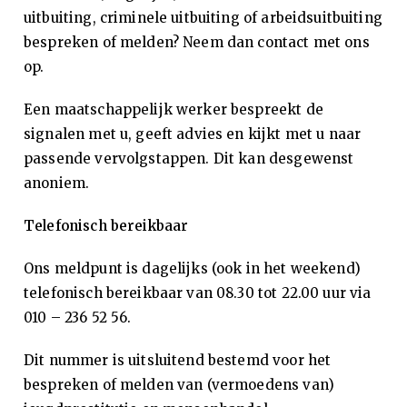
Se
uitbuiting, criminele uitbuiting of arbeidsuitbuiting
ks
bespreken of melden? Neem dan contact met ons
op.
ua
Een maatschappelijk werker bespreekt de
lit
signalen met u, geeft advies en kijkt met u naar
passende vervolgstappen. Dit kan desgewenst
eit
anoniem.
Se
Telefonisch bereikbaar
Ons meldpunt is dagelijks (ook in het weekend)
ks
telefonisch bereikbaar van 08.30 tot 22.00 uur via
010 – 236 52 56.
w
Dit nummer is uitsluitend bestemd voor het
er
bespreken of melden van (vermoedens van)