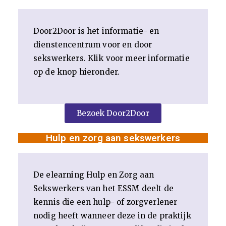
k
en
Door2Door is het informatie- en
dienstencentrum voor en door
M
sekswerkers. Klik voor meer informatie
op de knop hieronder.
en
se
Bezoek Door2Door
n
Hulp en zorg aan sekswerkers
ha
De elearning Hulp en Zorg aan
nd
Sekswerkers van het ESSM deelt de
kennis die een hulp- of zorgverlener
el
nodig heeft wanneer deze in de praktijk