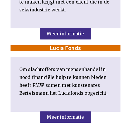
te maken krijgt met een cliënt die in de
(E
seksindustrie werkt.
SS
Meer informatie
M
Lucia Fonds
)
Om slachtoffers van mensenhandel in
nood financiële hulp te kunnen bieden
heeft PMW samen met kunstenares
Bertelsmann het Luciafonds opgericht.
Meer informatie