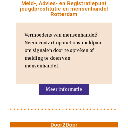
Se
Meld-, Advies- en Registratiepunt
jeugdprostitutie en mensenhandel
ks
Rotterdam
ua
Vermoedens van mensenhandel?
lit
Neem contact op met ons meldpunt
om sig­nalen door te spreken of
eit
melding te doen van
mensenhandel.
Se
ks
Meer informatie
w
er
Door2Door