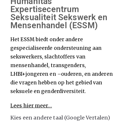
Humanitas
x
Expertisecentrum
Seksualiteit Sekswerk en
pe
Mensenhandel (ESSM)
rti
Het ESSM biedt onder andere
gespecialiseerde ondersteuning aan
se
sekswerkers, slachtoffers van
mensenhandel, transgenders,
ce
LHBI+jongeren en –ouderen, en anderen
nt
die vragen hebben op het gebied van
seksuele en genderdiversiteit.
ru
Lees hier meer…
m
Kies een andere taal (Google Vertalen)