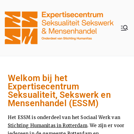
H
Wij
zijn
u
er
voor
m
je
Welkom bij het
an
Expertisecentrum
Seksualiteit, Sekswerk en
ita
Mensenhandel (ESSM)
s
Het ESSM is onderdeel van het Sociaal Werk van
E
Stichting Humanitas in Rotterdam
. We zijn er voor
iedereen in de gemeente Rotterdam en