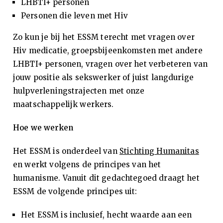
Se
LHBTI+ personen
Personen die leven met Hiv
ks
Zo kun je bij het ESSM terecht met vragen over
ua
Hiv medicatie, groepsbijeenkomsten met andere
LHBTI+ personen, vragen over het verbeteren van
lit
jouw positie als sekswerker of juist langdurige
hulpverleningstrajecten met onze
eit
maatschappelijk werkers.
Se
Hoe we werken
ks
Het ESSM is onderdeel van
Stichting Humanitas
en werkt volgens de principes van het
w
humanisme. Vanuit dit gedachtegoed draagt het
ESSM de volgende principes uit:
er
Het ESSM is inclusief, hecht waarde aan een