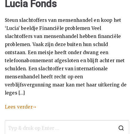
Se
Lucia Fonds
ks
Steun slachtoffers van mensenhandel en koop het
ua
‘Lucia’ beeldje Financiële problemen Veel
slachtoffers van mensenhandel hebben financiële
lit
problemen. Vaak zijn deze buiten hun schuld
ontstaan. Een meisje heeft onder dwang een
eit
telefoonabonnement afgesloten en blijft achter met
schulden. Een slachtoffer van internationale
Se
mensenhandel heeft recht op een
verblijfsvergunning maar kan met haar uitkering de
ks
leges […]
w
Lees verder
er