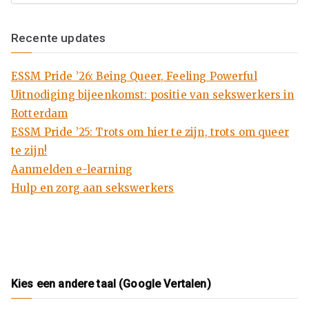
k
Recente updates
en
ESSM Pride ’26: Being Queer, Feeling Powerful
M
Uitnodiging bijeenkomst: positie van sekswerkers in
en
Rotterdam
ESSM Pride ’25: Trots om hier te zijn, trots om queer
se
te zijn!
Aanmelden e-learning
n
Hulp en zorg aan sekswerkers
ha
nd
Kies een andere taal (Google Vertalen)
el