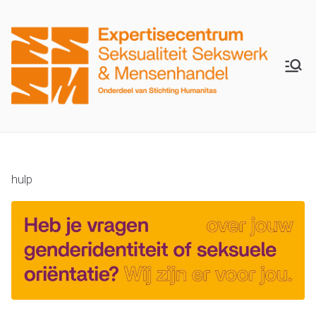
H
Wij
zijn
u
er
voor
m
je
hulp
an
ita
s
E