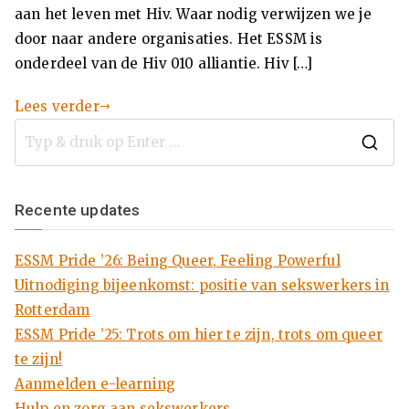
aan het leven met Hiv. Waar nodig verwijzen we je
(E
door naar andere organisaties. Het ESSM is
onderdeel van de Hiv 010 alliantie. Hiv […]
SS
Lees verder
M
)
Recente updates
ESSM Pride ’26: Being Queer, Feeling Powerful
Uitnodiging bijeenkomst: positie van sekswerkers in
Rotterdam
ESSM Pride ’25: Trots om hier te zijn, trots om queer
te zijn!
Aanmelden e-learning
Hulp en zorg aan sekswerkers