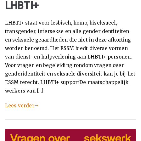
LHBTI+
x
pe
LHBTI+ staat voor lesbisch, homo, biseksueel,
transgender, intersekse en alle genderidentiteiten
rti
en seksuele geaardheden die niet in deze afkorting
worden benoemd. Het ESSM biedt diverse vormen
se
van dienst- en hulpverlening aan LHBTI+ personen.
Voor vragen en begeleiding rondom vragen over
ce
genderidentiteit en seksuele diversiteit kan je bij het
ESSM terecht. LHBTI+ supportDe maatschappelijk
nt
werkers van […]
ru
Lees verder
m