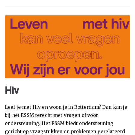
k
en
M
en
se
n
Hiv
ha
Leef je met Hiv en woon je in Rotterdam? Dan kan je
nd
bij het ESSM terecht met vragen of voor
ondersteuning. Het ESSM biedt ondersteuning
el
gericht op vraagstukken en problemen gerelateerd