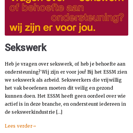
Se
ks
ua
lit
Sekswerk
eit
Heb je vragen over sekswerk, of heb je behoefte aan
ondersteuning? Wij zijn er voor jou! Bij het ESSM zien
Se
we sekswerk als arbeid. Sekswerkers die vrijwillig
het vak beoefenen moeten dit veilig en gezond
ks
kunnen doen. Het ESSM heeft geen oordeel over wie
actief is in deze branche, en ondersteunt iedereen in
w
de sekswerkindustrie […]
er
Lees verder