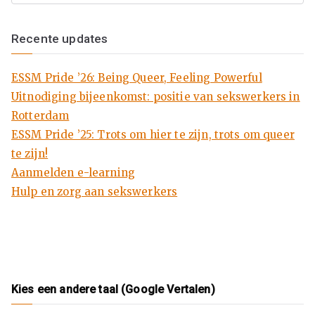
k
Recente updates
en
ESSM Pride ’26: Being Queer, Feeling Powerful
M
Uitnodiging bijeenkomst: positie van sekswerkers in
en
Rotterdam
ESSM Pride ’25: Trots om hier te zijn, trots om queer
se
te zijn!
Aanmelden e-learning
n
Hulp en zorg aan sekswerkers
ha
nd
Kies een andere taal (Google Vertalen)
el