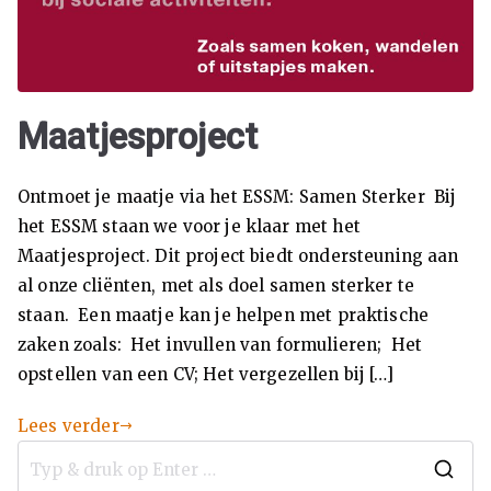
Se
ks
ua
Maatjesproject
lit
Ontmoet je maatje via het ESSM: Samen Sterker Bij
eit
het ESSM staan we voor je klaar met het
Maatjesproject. Dit project biedt ondersteuning aan
Se
al onze cliënten, met als doel samen sterker te
staan. Een maatje kan je helpen met praktische
ks
zaken zoals: Het invullen van formulieren; Het
opstellen van een CV; Het vergezellen bij […]
w
Lees verder
er