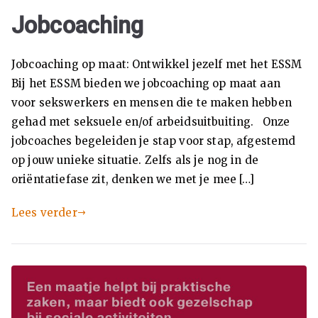
x
Jobcoaching
pe
Jobcoaching op maat: Ontwikkel jezelf met het ESSM
Bij het ESSM bieden we jobcoaching op maat aan
rti
voor sekswerkers en mensen die te maken hebben
gehad met seksuele en/of arbeidsuitbuiting. Onze
se
jobcoaches begeleiden je stap voor stap, afgestemd
op jouw unieke situatie. Zelfs als je nog in de
ce
oriëntatiefase zit, denken we met je mee […]
nt
Lees verder
ru
m