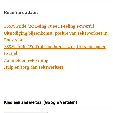
k
Recente updates
en
ESSM Pride ’26: Being Queer, Feeling Powerful
M
Uitnodiging bijeenkomst: positie van sekswerkers in
Rotterdam
en
ESSM Pride ’25: Trots om hier te zijn, trots om queer
te zijn!
se
Aanmelden e-learning
Hulp en zorg aan sekswerkers
n
ha
nd
Kies een andere taal (Google Vertalen)
el