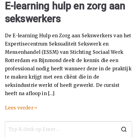
Se
E-learning hulp en zorg aan
ks
sekswerkers
ua
De E-learning Hulp en Zorg aan Sekswerkers van het
Expertisecentrum Seksualiteit Sekswerk en
lit
Mensenhandel (ESSM) van Stichting Sociaal Werk
eit
Rotterdam en Rijnmond deelt de kennis die een
professional nodig heeft wanneer deze in de praktijk
Se
te maken krijgt met een cliënt die in de
seksindustrie werkt of heeft gewerkt. De cursist
ks
heeft na afloop in […]
w
Lees verder
er